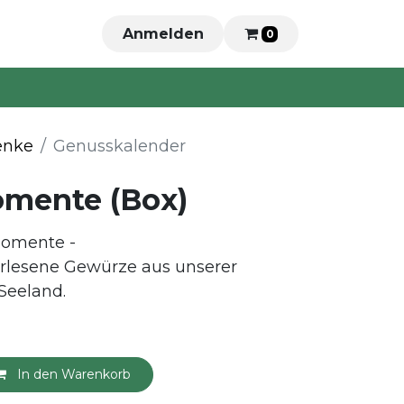
Anmelden
0
enke
Genusskalender
mente (Box)
momente -
 erlesene Gewürze aus unserer
Seeland.
In den Warenkorb