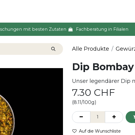
s & Event
Küche
Lifestyle & Alltag
Über uns
ischungen mit besten Zutaten
Fachberatung in Filialen
Alle Produkte
Gewür
Dip Bombay
Unser legendärer Dip 
7.30
CHF
(8.11/100g)
Auf die Wunschliste