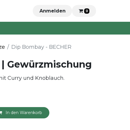
Anmelden
0
ze
Dip Bombay - BECHER
 | Gewürzmischung
mit Curry und Knoblauch.
In den Warenkorb