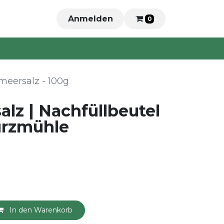
Anmelden
0
meersalz - 100g
lz | Nachfüllbeutel
ürzmühle
In den Warenkorb