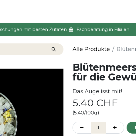
s & Event
Küche
Lifestyle & Alltag
Über uns
ischungen mit besten Zutaten
Fachberatung in Filialen
Alle Produkte
Blüten
Blütenmeersa
für die Gew
Das Auge isst mit!
5.40
CHF
(5.40/100g)