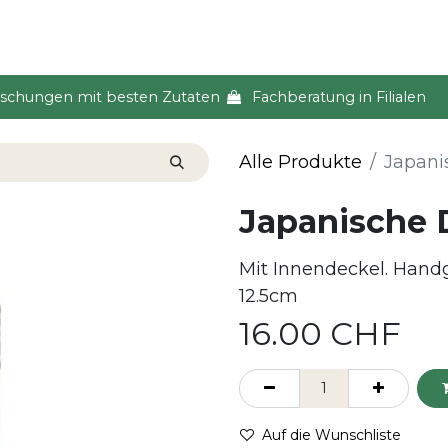
s & Event
Küche
Lifestyle & Alltag
Über uns
ischungen mit besten Zutaten
Fachberatung in Filialen
Alle Produkte
Japani
Japanische 
Mit Innendeckel. Hand
12.5cm
16.00
CHF
Auf die Wunschliste