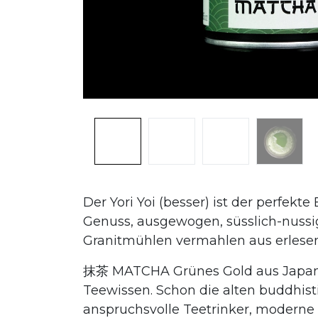
Der Yori Yoi (besser) ist der perfekt
Genuss, ausgewogen, süsslich-nussi
Granitmühlen vermahlen aus erlesen
抹茶 MATCHA Grünes Gold aus Japan 
Teewissen. Schon die alten buddhis
anspruchsvolle Teetrinker, moderne