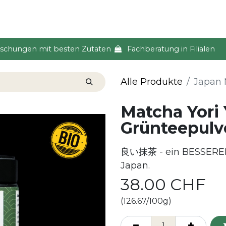
s & Event
Küche
Lifestyle & Alltag
Über uns
ischungen mit besten Zutaten
Fachberatung in Filialen
Alle Produkte
Japan 
Matcha Yori 
Grünteepulv
良い抹茶 - ein BESSERER
Japan.
38.00
CHF
(126.67/100g)