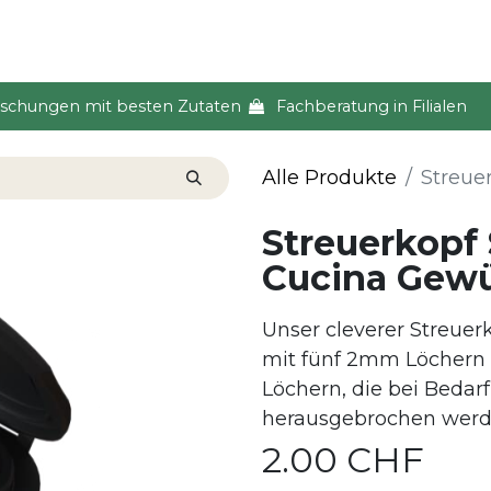
s & Event
Küche
Lifestyle & Alltag
Über uns
ischungen mit besten Zutaten
Fachberatung in Filialen
Alle Produkte
Streuer
Streuerkopf 
Cucina Gewü
Unser cleverer Streuer
mit fünf 2mm Löchern u
Löchern, die bei Bedar
herausgebrochen werde
2.00
CHF