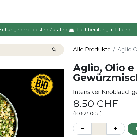
s & Event
Küche
Lifestyle & Alltag
Über uns
ischungen mit besten Zutaten
Fachberatung in Filialen
Alle Produkte
Aglio 
Aglio, Olio 
Gewürzmisc
Intensiver Knoblauchg
8.50
CHF
(10.62/100g)