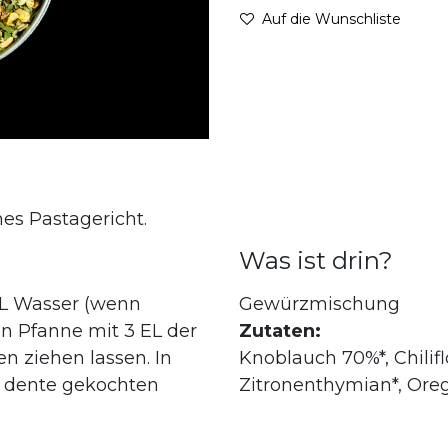
Auf die Wunschliste
ches Pastagericht.
Was ist drin?
EL Wasser (wenn
Gewürzmischung
en Pfanne mit 3 EL der
Zutaten:
 ziehen lassen. In
Knoblauch 70%*, Chiliflo
l dente gekochten
Zitronenthymian*, Oreg