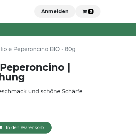
Anmelden
0
Olio e Peperoncino BIO - 80g
e Peperoncino |
hung
eschmack und schöne Schärfe.
In den Warenkorb