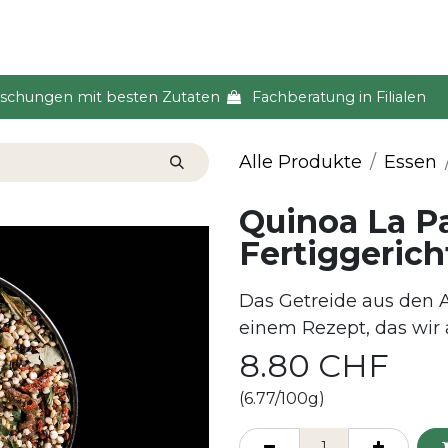
s & Event
Küche
Lifestyle & Alltag
Über uns
ischungen mit besten Zutaten
Fachberatung in Filialen
Alle Produkte
Essen
Quinoa La P
Fertiggerich
Das Getreide aus den 
einem Rezept, das wir
8.80
CHF
(6.77/100g)