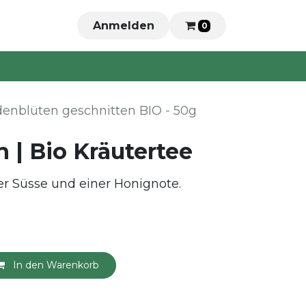
Anmelden
0
denblüten geschnitten BIO - 50g
 | Bio Kräutertee
ter Süsse und einer Honignote.
In den Warenkorb