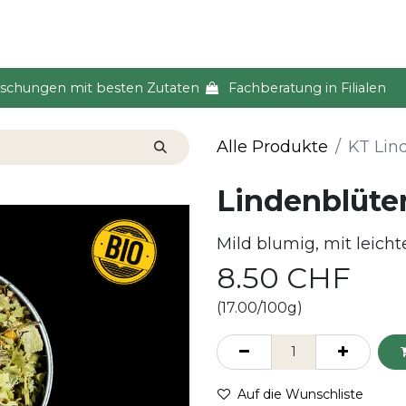
s & Event
Küche
Lifestyle & Alltag
Über uns
ischungen mit besten Zutaten
Fachberatung in Filialen
Alle Produkte
KT Lin
Lindenblüten
Mild blumig, mit leich
8.50
CHF
(17.00/100g)
Auf die Wunschliste