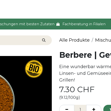
s & Event
Küche
Lifestyle & Alltag
Über uns
ischungen mit besten Zutaten
Fachberatung in Filialen
Alle Produkte
Misch
Berbere | G
Eine wunderbar wärmen
Linsen- und Gemüseein
Grillen!
7.30
CHF
(9.12/100g)