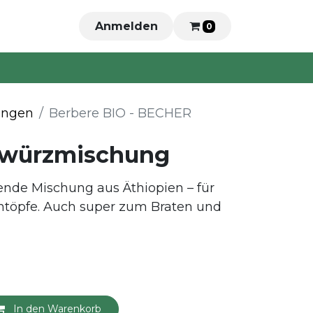
Anmelden
0
ungen
Berbere BIO - BECHER
ewürzmischung
de Mischung aus Äthiopien – für
töpfe. Auch super zum Braten und
In den Warenkorb