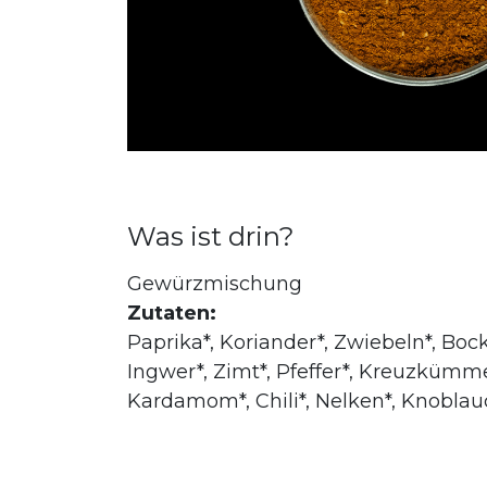
Was ist drin?
Gewürzmischung
Zutaten:
Paprika*, Koriander*, Zwiebeln*, Boc
Ingwer*, Zimt*, Pfeffer*, Kreuzkümme
Kardamom*, Chili*, Nelken*, Knoblau