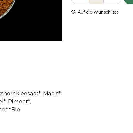
Auf die Wunschliste
kshornkleesaat*, Macis*,
l*, Piment*,
ch* *Bio