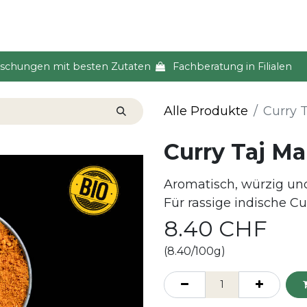
s & Event
Küche
Lifestyle & Alltag
Über uns
ischungen mit besten Zutaten
Fachberatung in Filialen
Alle Produkte
Curry 
Curry Taj Ma
Aromatisch, würzig u
Für rassige indische Cu
8.40
CHF
(8.40/100g)