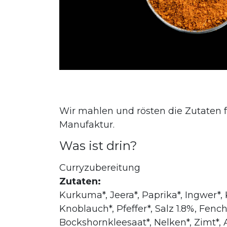
Wir mahlen und rösten die Zutaten f
Manufaktur.
Was ist drin?
Curryzubereitung
Zutaten:
Kurkuma*, Jeera*, Paprika*, Ingwer*, K
Knoblauch*, Pfeffer*, Salz 1.8%, Fenc
Bockshornkleesaat*, Nelken*, Zimt*, A