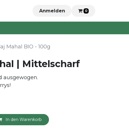
Anmelden
0
Taj Mahal BIO - 100g
hal | Mittelscharf
nd ausgewogen.
rrys!
In den Warenkorb