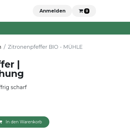
Anmelden
0
n
Zitronenpfeffer BIO - MÜHLE
fer |
hung
frig scharf
In den Warenkorb