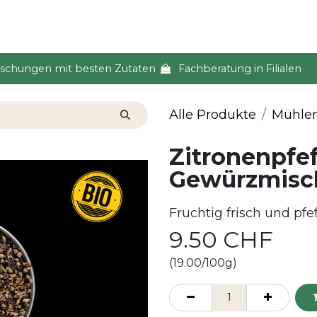
s & Event
Küche
Lifestyle & Alltag
Über uns
ischungen mit besten Zutaten
Fachberatung in Filialen
Alle Produkte
Mühle
Zitronenpfef
Gewürzmisc
Fruchtig frisch und pfef
9.50
CHF
(19.00/100g)