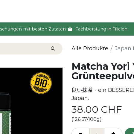
s & Event
Küche
Lifestyle & Alltag
Über uns
ischungen mit besten Zutaten
Fachberatung in Filialen
Alle Produkte
Japan 
Matcha Yori 
Grünteepulv
良い抹茶 - ein BESSERER
Japan.
38.00
CHF
(126.67/100g)