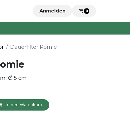
Anmelden
0
ör
Dauerfilter Romie
Romie
 cm, Ø 5 cm
In den Warenkorb