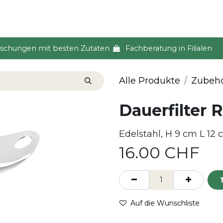
s & Event
Küche
Lifestyle & Alltag
Über uns
ischungen mit besten Zutaten
Fachberatung in Filialen
Alle Produkte
Zubeh
Dauerfilter 
Edelstahl, H 9 cm L 12
16.00
CHF
Auf die Wunschliste