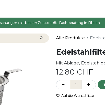
s & Event
Küche
Lifestyle & Alltag
Über uns
ischungen mit besten Zutaten
Fachberatung in Filialen
Alle Produkte
Edelst
Edelstahlfil
Mit Ablage, Edelstahl
12.80
CHF
Auf die Wunschliste