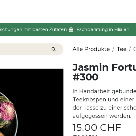
s & Event
Küche
Lifestyle & Alltag
Über uns
ischungen mit besten Zutaten
Fachberatung in Filialen
Alle Produkte
Tee
C
Jasmin Fortu
#300
In Handarbeit gebund
Teeknospen und einer A
der Tasse zu einer s
aufgegossen werden.
15.00
CHF