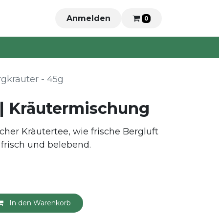
Anmelden
0
gkräuter - 45g
 | Kräutermischung
her Kräutertee, wie frische Bergluft
h frisch und belebend.
In den Warenkorb