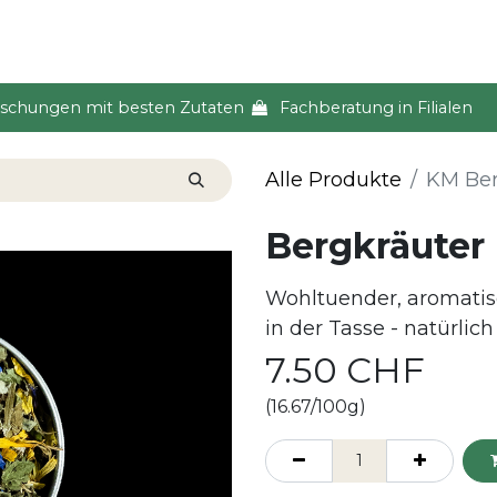
s & Event
Küche
Lifestyle & Alltag
Über uns
ischungen mit besten Zutaten
Fachberatung in Filialen
Alle Produkte
KM Ber
Bergkräuter
Wohltuender, aromatisc
in der Tasse - natürlic
7.50
CHF
(16.67/100g)