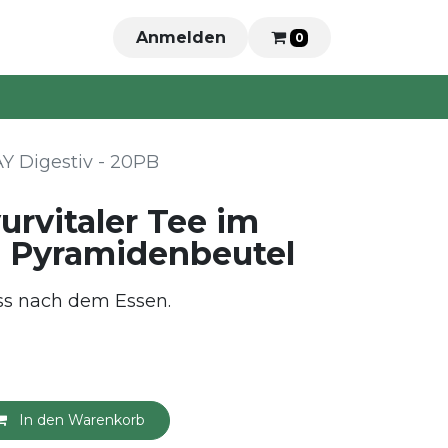
Anmelden
0
AY Digestiv - 20PB
yurvitaler Tee im
n Pyramidenbeutel
ss nach dem Essen.
In den Warenkorb