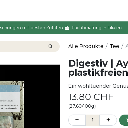
s & Event
Küche
Lifestyle & Alltag
Über uns
ischungen mit besten Zutaten
Fachberatung in Filialen
Alle Produkte
Tee
Digestiv | A
plastikfreie
Ein wohltuender Genu
13.80
CHF
(27.60/100g)