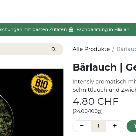
s & Event
Küche
Lifestyle & Alltag
Über uns
ischungen mit besten Zutaten
Fachberatung in Filialen
Alle Produkte
Bärlau
Bärlauch | G
Intensiv aromatisch mi
Schnittlauch und Zwieb
4.80
CHF
(24.00/100g)