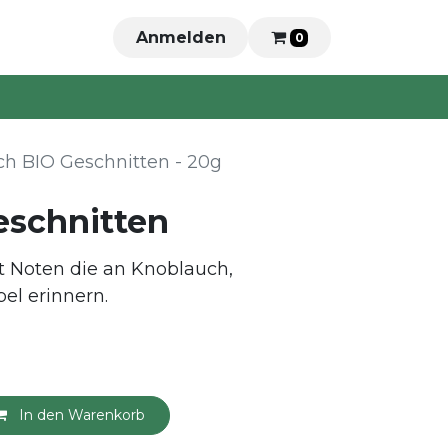
Anmelden
0
ch BIO Geschnitten - 20g
eschnitten
t Noten die an Knoblauch,
el erinnern.
In den Warenkorb