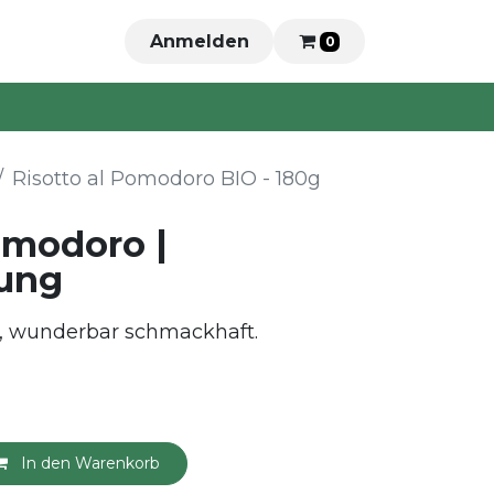
Anmelden
0
Risotto al Pomodoro BIO - 180g
omodoro |
ung
n, wunderbar schmackhaft.
In den Warenkorb