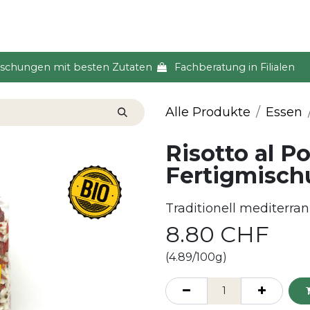
s & Event
Küche
Lifestyle & Alltag
Über uns
ischungen mit besten Zutaten
Fachberatung in Filialen
Alle Produkte
Essen
Risotto al P
Fertigmisch
Traditionell mediterra
8.80
CHF
(4.89/100g)