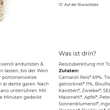
Auf die Wunschliste
Was ist drin?
Olivenöl andünsten &
Reiszubereitung mit 
n lassen, bis der Wein
Zutaten:
r portionenweise
Carnaroli Reis* 69%, T
 al dente garen. Nach
getrocknet* 11%, Bouill
ano unterrühren. Mit
Karotten*, Zwiebel*, SE
ge Minuten gedeckt
Maismehl*, Apfel*, Peter
Sonnenblumenöl*, Ingwe