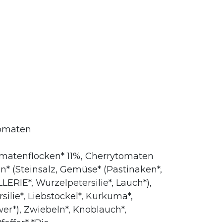
Tomaten
omatenflocken* 11%, Cherrytomaten
on* (Steinsalz, Gemüse* (Pastinaken*,
LLERIE*, Wurzelpetersilie*, Lauch*),
silie*, Liebstöckel*, Kurkuma*,
r*), Zwiebeln*, Knoblauch*,