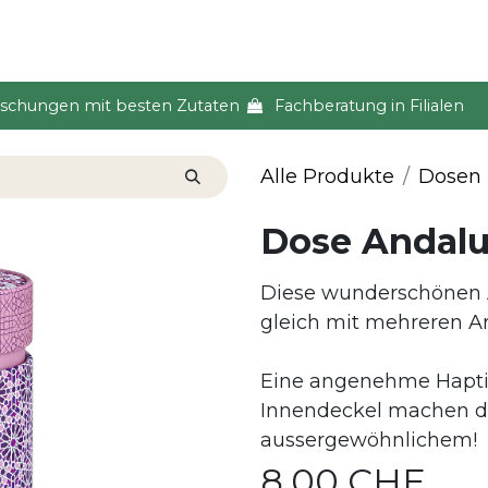
s & Event
Küche
Lifestyle & Alltag
Über uns
ischungen mit besten Zutaten
Fachberatung in Filialen
Alle Produkte
Dosen
Dose Andalus
Diese wunderschönen
gleich mit mehreren 
Eine angenehme Haptik
Innendeckel machen di
aussergewöhnlichem!
8.00
CHF