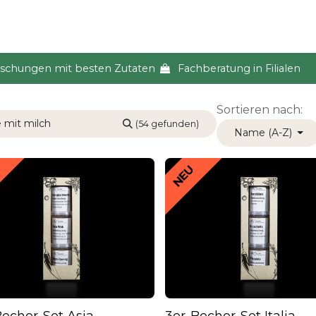
s & Event
Küche
Lifestyle & Alltag
Über uns
ischungen mit besten Zutaten
Fachberatung in Filialen
Sortieren nach:
(54 gefunden)
Name (A-Z)
NEU
Becher-Set Asia
3er-Becher-Set Italia