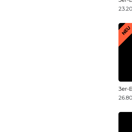
23.2
NEU
3er-
26.8