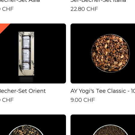
0
CHF
22.80
CHF
Becher-Set Orient
AY Yogi's Tee Classic - 
0
CHF
9.00
CHF