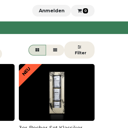
Anmelden
0
NEU
3er-Becher-Set Klassiker